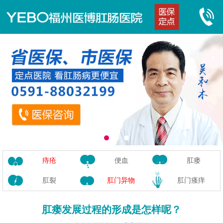
痔疮
便血
肛瘘
肛裂
肛门异物
肛门瘙痒
肛瘘发展过程的形成是怎样呢？