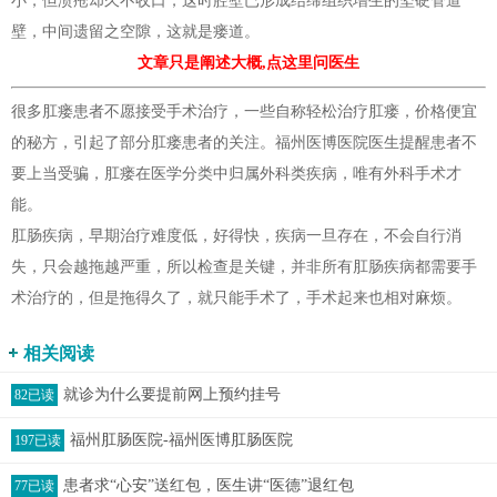
小，但溃疮却久不收口，这时腔壁已形成结缔组织增生的坚硬管道
壁，中间遗留之空隙，这就是瘘道。
文章只是阐述大概,点这里问医生
很多肛瘘患者不愿接受手术治疗，一些自称轻松治疗肛瘘，价格便宜
的秘方，引起了部分肛瘘患者的关注。福州医博医院医生提醒患者不
要上当受骗，肛瘘在医学分类中归属外科类疾病，唯有外科手术才
能。
肛肠疾病，早期治疗难度低，好得快，疾病一旦存在，不会自行消
失，只会越拖越严重，所以检查是关键，并非所有肛肠疾病都需要手
术治疗的，但是拖得久了，就只能手术了，手术起来也相对麻烦。
相关阅读
就诊为什么要提前网上预约挂号
82已读
福州肛肠医院-福州医博肛肠医院
197已读
患者求“心安”送红包，医生讲“医德”退红包
77已读