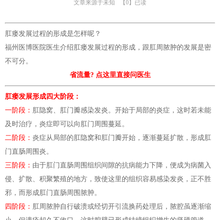
文章来源于未知
【0】已读
肛瘘发展过程的形成是怎样呢？
福州医博医院医生介绍肛瘘发展过程的形成，跟肛周脓肿的发展是密
不可分。
省流量? 点这里直接问医生
肛瘘发展形成四大阶段：
一阶段：
肛隐窝、肛门瓣感染发炎。开始于局部的炎症，这时若未能
及时治疗，炎症即可以向肛门周围蔓延。
二阶段：
炎症从局部的肛隐窝和肛门瓣开始，逐渐蔓延扩散，形成肛
门直肠周围炎。
三阶段：
由于肛门直肠周围组织间隙的抗病能力下降，便成为病菌入
侵、扩散、积聚繁殖的地方，致使这里的组织容易感染发炎，正不胜
邪，而形成肛门直肠周围脓肿。
四阶段：
肛周脓肿自行破溃或经切开引流换药处理后，脓腔虽逐渐缩