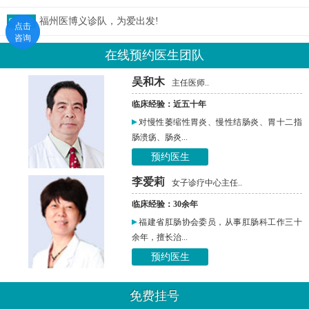
福州医博义诊队，为爱出发!
94已读
点击
点击
咨询
咨询
在线预约医生团队
吴和木
主任医师..
临床经验：近五十年
对慢性萎缩性胃炎、慢性结肠炎、胃十二指
肠溃疡、肠炎...
预约医生
李爱莉
女子诊疗中心主任..
临床经验：30余年
福建省肛肠协会委员，从事肛肠科工作三十
余年，擅长治...
预约医生
免费挂号