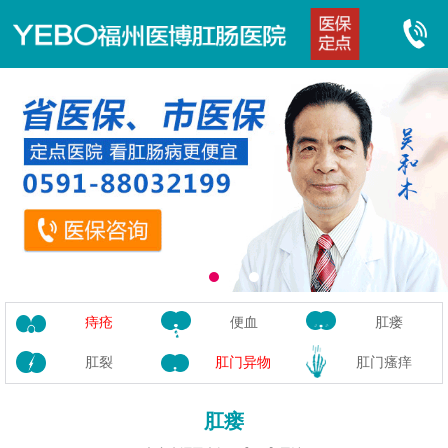
痔疮
便血
肛瘘
肛裂
肛门异物
肛门瘙痒
肛瘘