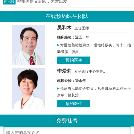
福州医博义诊队，为爱出发!
94已读
在线预约医生团队
吴和木
主任医师..
临床经验：近五十年
对慢性萎缩性胃炎、慢性结肠炎、胃十二指
肠溃疡、肠炎...
预约医生
李爱莉
女子诊疗中心主任..
临床经验：30余年
福建省肛肠协会委员，从事肛肠科工作三十
余年，擅长治...
预约医生
免费挂号