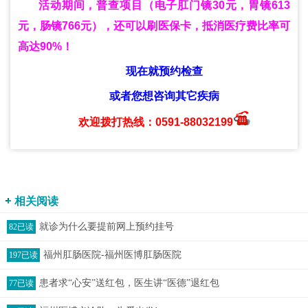
活动期间，普查项目（电子肛门镜30元，胃镜613
元，肠镜766元），还可以刷医保卡，抵消医疗费比率可
高达90%！
现在就预约检查
或者您想咨询其它疾病
欢迎拨打热线：0591-88032199
相关阅读
就诊为什么要提前网上预约挂号
82已读
福州肛肠医院-福州医博肛肠医院
197已读
患者求“心安”送红包，医生讲“医德”退红包
77已读