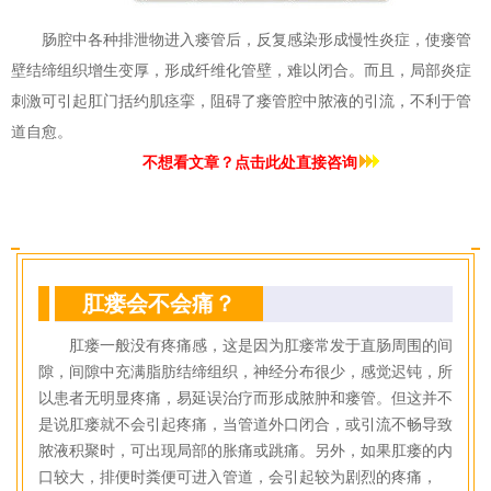
肠腔中各种排泄物进入瘘管后，反复感染形成慢性炎症，使瘘管
壁结缔组织增生变厚，形成纤维化管壁，难以闭合。而且，局部炎症
刺激可引起肛门括约肌痉挛，阻碍了瘘管腔中脓液的引流，不利于管
道自愈。
不想看文章？点击此处直接咨询
肛瘘会不会痛？
肛瘘一般没有疼痛感，这是因为肛瘘常发于直肠周围的间
隙，间隙中充满脂肪结缔组织，神经分布很少，感觉迟钝，所
以患者无明显疼痛，易延误治疗而形成脓肿和瘘管。但这并不
是说肛瘘就不会引起疼痛，当管道外口闭合，或引流不畅导致
脓液积聚时，可出现局部的胀痛或跳痛。另外，如果肛瘘的内
口较大，排便时粪便可进入管道，会引起较为剧烈的疼痛，