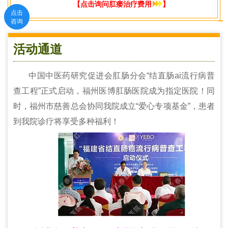
【点击询问肛瘘治疗费用
】
点击
点击
咨询
咨询
活动通道
中国中医药研究促进会肛肠分会“结直肠ai流行病普
查工程”正式启动，福州医博肛肠医院成为指定医院！同
时，福州市慈善总会协同我院成立“爱心专项基金”，患者
到我院诊疗将享受多种福利！