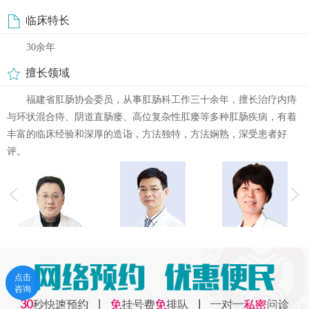
临床特长
30余年
擅长领域
福建省肛肠协会委员，从事肛肠科工作三十余年，擅长治疗内痔
与环状混合痔、阴道直肠瘘、高位复杂性肛瘘等多种肛肠疾病，有着
丰富的临床经验和深厚的造诣，方法独特，方法娴熟，深受患者好
评。
点击
点击
咨询
咨询